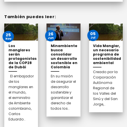
También puedes leer:
05
26
25
Jul
Jun
Nov
Los
Minambiente
Vida Manglar,
manglares
busca
un necesario
serán
consolidar
programa de
protagonistas
un desarrollo
sostenibilidad
de la COP28
sostenible en
ambiental
de Dubái
Colombia
Creado por la
El embajador
En su misión
Corporación
de los
de asegurar el
Autónoma
manglares en
desarrollo
Regional de
el mundo,
sostenible y
los Valles del
el exministro
garantizar el
Sinú y del San
de Ambiente
derecho de
Jorge,..
colombiano,
todos los..
Carlos
Eduardo..