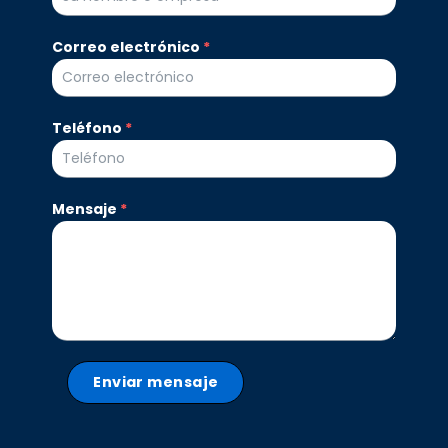
la
organización
Sachamama
Correo electrónico
*
Teléfono
*
Mensaje
*
Enviar mensaje