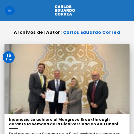
Saltar
al
contenido
Archivos del Autor:
Carlos Eduardo Correa
16
Ene
Indonesia se adhiere al Mangrove Breakthrough
durante la Semana de la Biodiversidad en Abu Dhabi
En el marco de la Semana de la Biodiversidad celebrada en