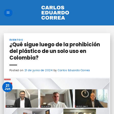
Saltar
al
contenido
EVENTOS
¿Qué sigue luego de la prohibición
del plástico de un solo uso en
Colombia?
Posted on
21 de junio de 2024
by
Carlos Eduardo Correa
21
Jun