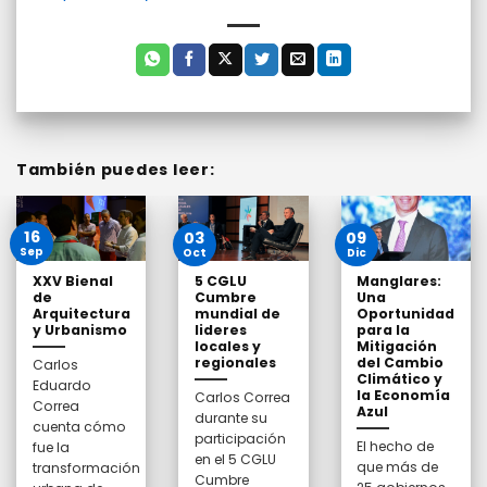
También puedes leer:
16
03
09
Sep
Oct
Dic
XXV Bienal
5 CGLU
Manglares:
de
Cumbre
Una
Arquitectura
mundial de
Oportunidad
y Urbanismo
lideres
para la
locales y
Mitigación
regionales
del Cambio
Carlos
Climático y
Eduardo
la Economía
Carlos Correa
Correa
Azul
durante su
cuenta cómo
participación
El hecho de
fue la
en el 5 CGLU
que más de
transformación
Cumbre