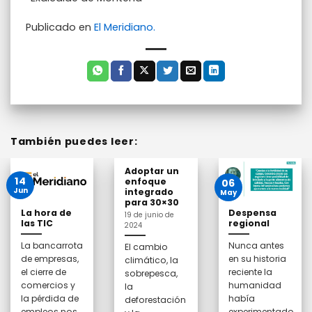
Publicado en
El Meridiano.
También puedes leer:
Adoptar un
14
enfoque
06
Jun
integrado
May
para 30×30
La hora de
Despensa
19 de junio de
las TIC
regional
2024
La bancarrota
Nunca antes
El cambio
de empresas,
en su historia
climático, la
el cierre de
reciente la
sobrepesca,
comercios y
humanidad
la
la pérdida de
había
deforestación
empleos nos
experimentado