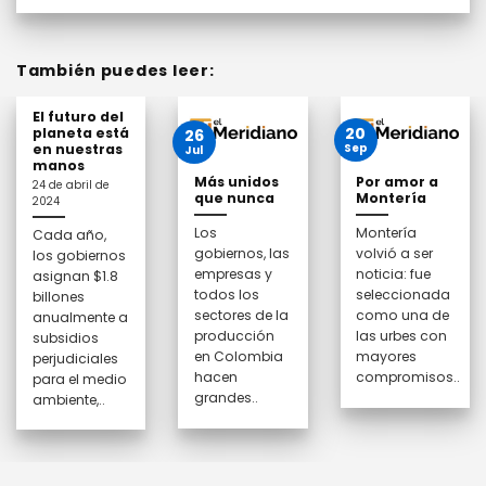
También puedes leer:
El futuro del
20
planeta está
26
en nuestras
Sep
Jul
manos
Más unidos
Por amor a
24 de abril de
que nunca
Montería
2024
Los
Montería
Cada año,
gobiernos, las
volvió a ser
los gobiernos
empresas y
noticia: fue
asignan $1.8
todos los
seleccionada
billones
sectores de la
como una de
anualmente a
producción
las urbes con
subsidios
en Colombia
mayores
perjudiciales
hacen
compromisos..
para el medio
grandes..
ambiente,..