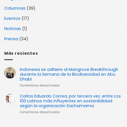
Columnas
(39)
Eventos
(17)
Noticias
(1)
Prensa
(34)
Más recientes
Indonesia se adhiere al Mangrove Breakthrough
durante la Semana de la Biodiversidad en Abu
Dhabi
en
Comentarios desactivados
Indonesia
se
Carlos Eduardo Correa, por tercera vez, entre Los
adhiere
100 Latinos más influyentes en sostenibilidad
al
según la organización Sachamama
Mangrove
en
Comentarios desactivados
Breakthrough
Carlos
durante
Eduardo
la
Correa,
Semana