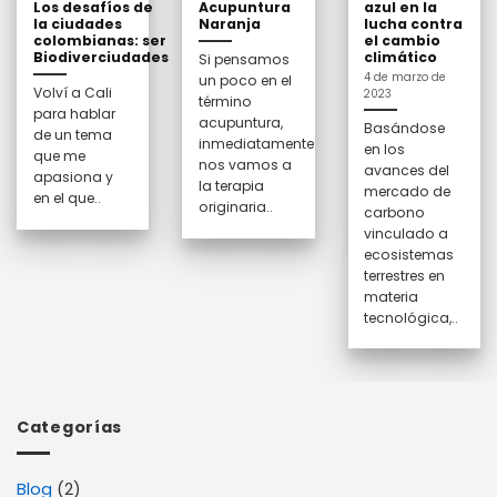
Los desafíos de
Acupuntura
azul en la
la ciudades
Naranja
lucha contra
colombianas: ser
el cambio
Biodiverciudades
climático
Si pensamos
4 de marzo de
un poco en el
Volví a Cali
2023
término
para hablar
acupuntura,
Basándose
de un tema
inmediatamente
en los
que me
nos vamos a
avances del
apasiona y
la terapia
mercado de
en el que..
originaria..
carbono
vinculado a
ecosistemas
terrestres en
materia
tecnológica,..
Categorías
Blog
(2)